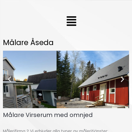
Hoppa
till
Meny
innehåll
Målare Åseda
Målare Virserum med omnjed
Fasdamå
lning
Målerifirma ? Vi erbjuder alla typer av måleritjänster;