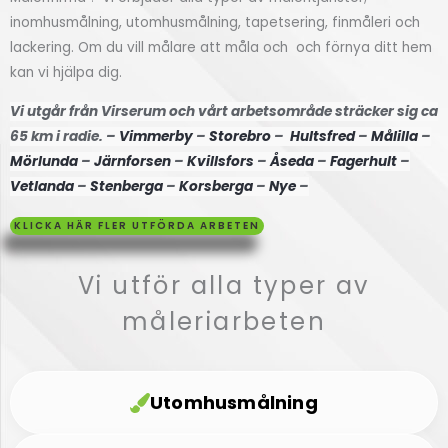
inomhusmålning, utomhusmålning, tapetsering, finmåleri och
Högsby
lackering. Om du vill målare att måla och och förnya ditt hem
kan vi hjälpa dig.
Klicka
Vi utgår från Virserum och vårt arbetsområde sträcker sig ca
här
65 km i radie. –
Vimmerby
–
Storebro
–
Hultsfred
–
Målilla
–
Mörlunda
–
Järnforsen
–
Kvillsfors
–
Åseda
–
Fagerhult
–
Vetlanda
–
Stenberga
–
Korsberga
–
Nye
–
KLICKA HÄR FLER UTFÖRDA ARBETEN
Vi utför alla typer av
måleriarbeten
Utomhusmålning