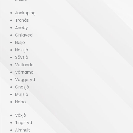
Jönköping
Tranås
Aneby
Gislaved
Eksjö
Nässjö
Sävsjö
Vetlanda
Värnamo
Vaggeryd
Gnosjö
Mullsjö
Habo
Växjö
Tingsryd
Älmhult