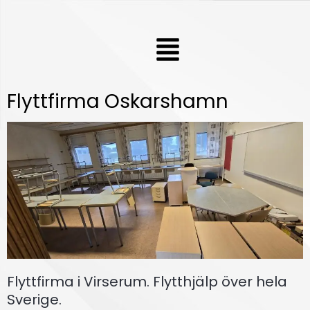
Hoppa
till
Meny
innehåll
Flyttfirma Oskarshamn
Flyttfirma i Virserum. Flytthjälp över hela
Sverige.