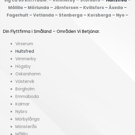
sig ca 65 km i radie. – Vimmerby – Storebro –
Hultsfred
–
u
k
Målilla – Mörlunda – Järnforsen – Kvillsfors – Åseda –
f
(
Fagerhult – Vetlanda – Stenberga – Korsberga – Nye –
r
k
å
v
Din Flyttfirma i Småland – Områden Vi Betjänar.
n
m
?
)
Virserum
*
*
Hultsfred
Vimmerby
Högsby
Oskarshamn
Västervik
Borgholm
Emmaboda
Kalmar
Nybro
Mörbylånga
Mönsterås
Målilla