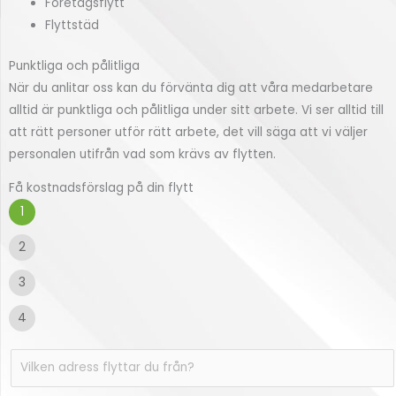
Företagsflytt
Flyttstäd
Punktliga och pålitliga
När du anlitar oss kan du förvänta dig att våra medarbetare
alltid är punktliga och pålitliga under sitt arbete. Vi ser alltid till
att rätt personer utför rätt arbete, det vill säga att vi väljer
personalen utifrån vad som krävs av flytten.
Få kostnadsförslag på din flytt
1
2
3
4
s
V
t
i
o