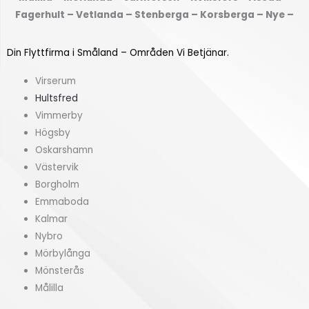
f
(
Fagerhult – Vetlanda – Stenberga – Korsberga – Nye –
r
k
å
v
Din Flyttfirma i Småland – Områden Vi Betjänar.
n
m
?
)
Virserum
*
*
Hultsfred
Vimmerby
Högsby
Oskarshamn
Västervik
Borgholm
Emmaboda
Kalmar
Nybro
Mörbylånga
Mönsterås
Målilla