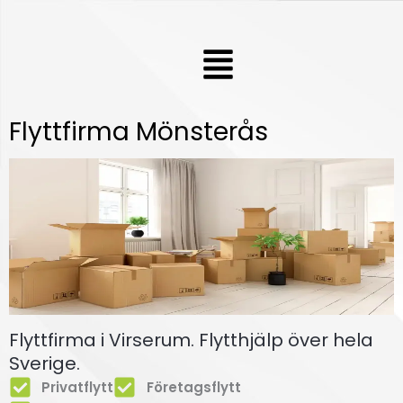
Hoppa
till
Meny
innehåll
Flyttfirma Mönsterås
Flyttfirma i Virserum. Flytthjälp över hela
Sverige.
Privatflytt
Företagsflytt