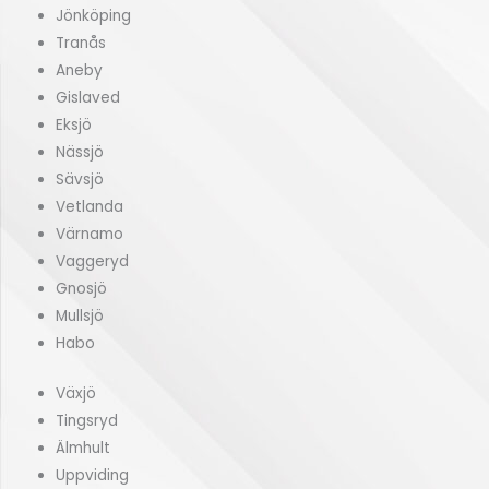
Jönköping
Tranås
Aneby
Gislaved
Eksjö
Nässjö
Sävsjö
Vetlanda
Värnamo
Vaggeryd
Gnosjö
Mullsjö
Habo
Växjö
Tingsryd
Älmhult
Uppviding