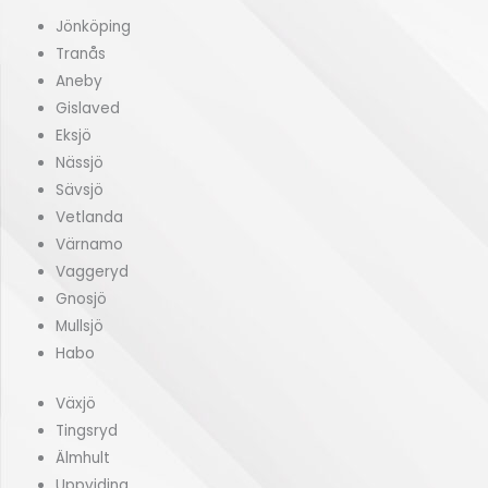
Jönköping
Tranås
Aneby
Gislaved
Eksjö
Nässjö
Sävsjö
Vetlanda
Värnamo
Vaggeryd
Gnosjö
Mullsjö
Habo
Växjö
Tingsryd
Älmhult
Uppviding