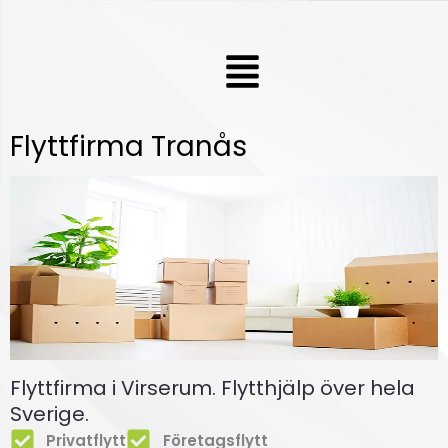
Hoppa
till
Meny
innehåll
Flyttfirma Tranås
Flyttfirma i Virserum. Flytthjälp över hela
Sverige.
Privatflytt
Företagsflytt