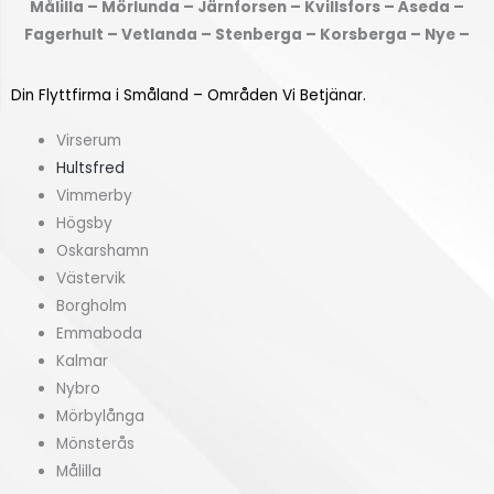
Målilla – Mörlunda – Järnforsen – Kvillsfors – Åseda –
f
(
Fagerhult – Vetlanda – Stenberga – Korsberga – Nye –
r
k
å
v
Din Flyttfirma i Småland – Områden Vi Betjänar.
n
m
?
)
Virserum
*
*
Hultsfred
Vimmerby
Högsby
Oskarshamn
Västervik
Borgholm
Emmaboda
Kalmar
Nybro
Mörbylånga
Mönsterås
Målilla