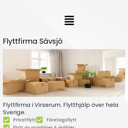
Hoppa
till
Meny
innehåll
Flyttfirma Sävsjö
Flyttfirma i Virserum. Flytthjälp över hela
Sverige.
Privatflytt
Företagsflytt
Flytt av maskiner & möbler