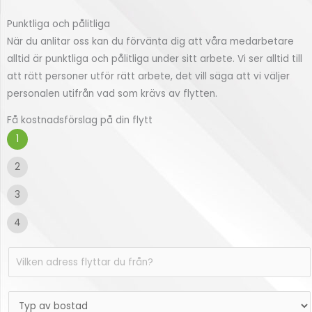
Punktliga och pålitliga
När du anlitar oss kan du förvänta dig att våra medarbetare
alltid är punktliga och pålitliga under sitt arbete. Vi ser alltid till
att rätt personer utför rätt arbete, det vill säga att vi väljer
personalen utifrån vad som krävs av flytten.
Få kostnadsförslag på din flytt
1
2
3
4
T
V
i
i
l
l
T
l
k