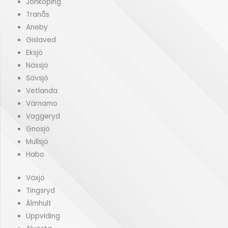
Jönköping
Tranås
Aneby
Gislaved
Eksjö
Nässjö
Sävsjö
Vetlanda
Värnamo
Vaggeryd
Gnosjö
Mullsjö
Habo
Växjö
Tingsryd
Älmhult
Uppviding