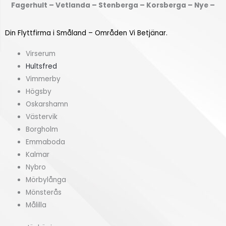
Fagerhult – Vetlanda – Stenberga – Korsberga – Nye –
r
k
å
v
Din Flyttfirma i Småland – Områden Vi Betjänar.
n
m
?
)
Virserum
*
*
Hultsfred
Vimmerby
Högsby
Oskarshamn
Västervik
Borgholm
Emmaboda
Kalmar
Nybro
Mörbylånga
Mönsterås
Målilla