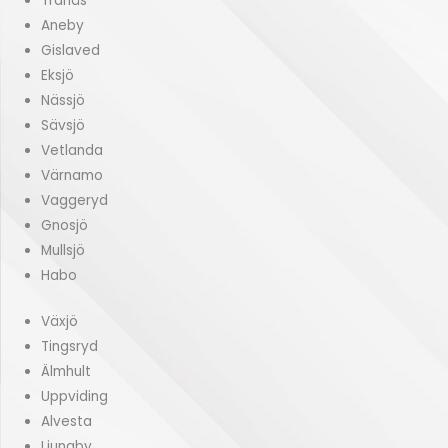
Tranås
Aneby
Gislaved
Eksjö
Nässjö
Sävsjö
Vetlanda
Värnamo
Vaggeryd
Gnosjö
Mullsjö
Habo
Växjö
Tingsryd
Älmhult
Uppviding
Alvesta
Ljungby