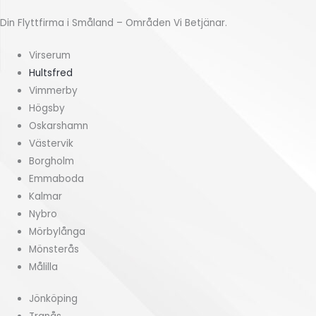
å
v
Din Flyttfirma i Småland – Områden Vi Betjänar.
n
m
?
)
Virserum
*
*
Hultsfred
Vimmerby
Högsby
Oskarshamn
Västervik
Borgholm
Emmaboda
Kalmar
Nybro
Mörbylånga
Mönsterås
Målilla
Jönköping