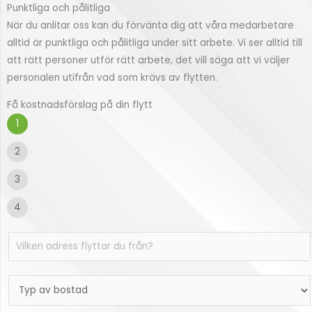
Punktliga och pålitliga
När du anlitar oss kan du förvänta dig att våra medarbetare
alltid är punktliga och pålitliga under sitt arbete. Vi ser alltid till
att rätt personer utför rätt arbete, det vill säga att vi väljer
personalen utifrån vad som krävs av flytten.
Få kostnadsförslag på din flytt
1
2
3
4
V
i
l
T
k
y
e