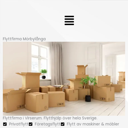
Hoppa
till
Meny
innehåll
Flyttfirma Mörbylånga
Flyttfirma i Virserum. Flytthjälp över hela Sverige.
Privatflytt
Företagsflytt
Flytt av maskiner & möbler