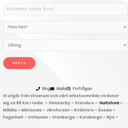
p
n
B
a
a
o
v
d
s
b
F
r
t
o
i
e
a
s
n
s
d
V
t
n
s
e
å
a
s
f
n
n
d
h
l
s
NÄSTA
i
*
i
y
s
n
s
t
t
g
s
t
o
*
?
Ring
Maila
Förfrågan
a
r
*
Vi utgår från Virserum och vårt arbetsområde sträcker
r
l
sig ca 65 km i radie. – Vimmerby – Storebro –
Hultsfred
–
d
e
Målilla – Mörlunda – Järnforsen – Kvillsfors – Åseda –
u
k
Fagerhult – Vetlanda – Stenberga – Korsberga – Nye –
f
(
r
k