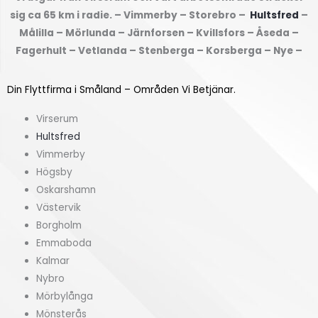
d
e
sig ca 65 km i radie. – Vimmerby – Storebro –
Hultsfred
–
u
k
Målilla – Mörlunda – Järnforsen – Kvillsfors – Åseda –
f
(
Fagerhult – Vetlanda – Stenberga – Korsberga – Nye –
r
k
å
v
Din Flyttfirma i Småland – Områden Vi Betjänar.
n
m
?
)
Virserum
*
*
Hultsfred
Vimmerby
Högsby
Oskarshamn
Västervik
Borgholm
Emmaboda
Kalmar
Nybro
Mörbylånga
Mönsterås