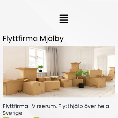
Hoppa
till
Meny
innehåll
Flyttfirma Mjölby
Flyttfirma i Virserum. Flytthjälp över hela
Sverige.