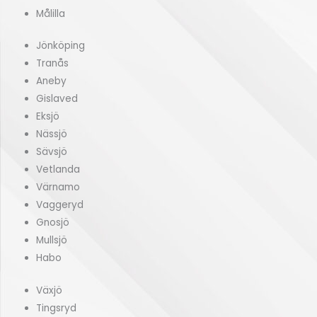
Målilla
Jönköping
Tranås
Aneby
Gislaved
Eksjö
Nässjö
Sävsjö
Vetlanda
Värnamo
Vaggeryd
Gnosjö
Mullsjö
Habo
Växjö
Tingsryd