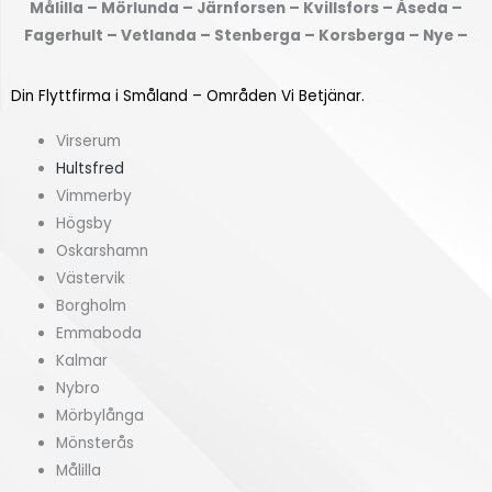
Målilla – Mörlunda – Järnforsen – Kvillsfors – Åseda –
f
(
Fagerhult – Vetlanda – Stenberga – Korsberga – Nye –
r
k
å
v
Din Flyttfirma i Småland – Områden Vi Betjänar.
n
m
?
)
Virserum
*
*
Hultsfred
Vimmerby
Högsby
Oskarshamn
Västervik
Borgholm
Emmaboda
Kalmar
Nybro
Mörbylånga
Mönsterås
Målilla