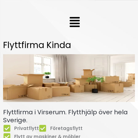
Hoppa
till
Meny
innehåll
Flyttfirma Kinda
Flyttfirma i Virserum. Flytthjälp över hela
Sverige.
Privatflytt
Företagsflytt
Flytt av maskiner & möbler