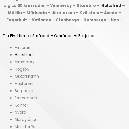
d
e
sig ca 65 km i radie. – Vimmerby – Storebro –
Hultsfred
–
u
k
Målilla – Mörlunda – Järnforsen – Kvillsfors – Åseda –
f
(
Fagerhult – Vetlanda – Stenberga – Korsberga – Nye –
r
k
å
v
Din Flyttfirma i Småland – Områden Vi Betjänar.
n
m
?
)
Virserum
*
*
Hultsfred
Vimmerby
Högsby
Oskarshamn
Västervik
Borgholm
Emmaboda
Kalmar
Nybro
Mörbylånga
Mönsterås