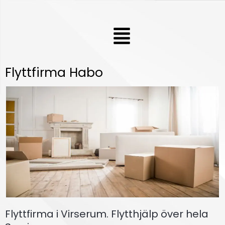
Hoppa
till
Meny
innehåll
Flyttfirma Habo
Flyttfirma i Virserum. Flytthjälp över hela