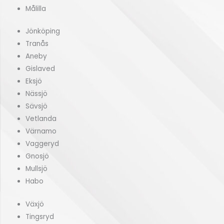
Målilla
Jönköping
Tranås
Aneby
Gislaved
Eksjö
Nässjö
Sävsjö
Vetlanda
Värnamo
Vaggeryd
Gnosjö
Mullsjö
Habo
Växjö
Tingsryd