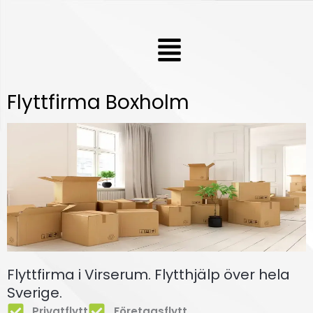
Hoppa
till
Meny
innehåll
Flyttfirma Boxholm
Flyttfirma i Virserum. Flytthjälp över hela
Sverige.
Privatflytt
Företagsflytt