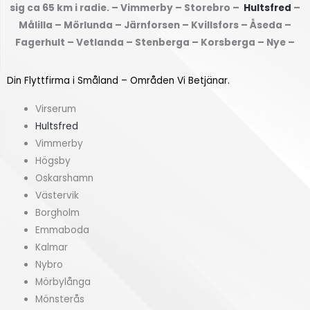
sig ca 65 km i radie. – Vimmerby – Storebro –
Hultsfred
–
u
k
Målilla – Mörlunda – Järnforsen – Kvillsfors – Åseda –
f
(
Fagerhult – Vetlanda – Stenberga – Korsberga – Nye –
r
k
å
v
Din Flyttfirma i Småland – Områden Vi Betjänar.
n
m
?
)
Virserum
*
*
Hultsfred
Vimmerby
Högsby
Oskarshamn
Västervik
Borgholm
Emmaboda
Kalmar
Nybro
Mörbylånga
Mönsterås