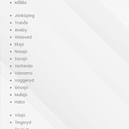
Målilla
Jönköping
Tranås
Aneby
Gislaved
Eksjö
Nässjö
Sävsjö
Vetlanda
Värnamo
Vaggeryd
Gnosjö
Mullsjö
Habo
Växjö
Tingsryd