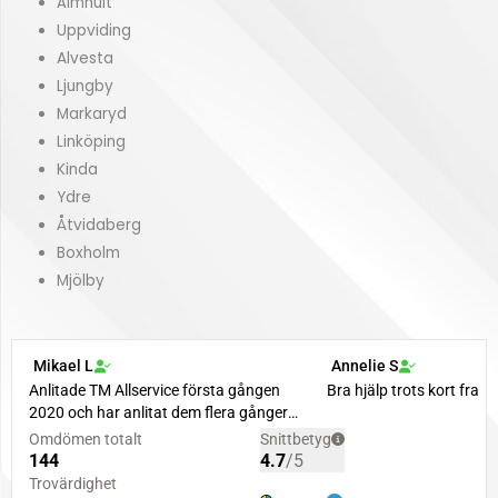
Älmhult
Uppviding
Alvesta
Ljungby
Markaryd
Linköping
Kinda
Ydre
Åtvidaberg
Boxholm
Mjölby