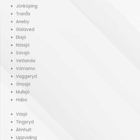
Jönköping
Tranås
Aneby
Gislaved
Eksjö
Nässjö
Sävsjö
Vetlanda
Värnamo
Vaggeryd
Gnosjö
Mullsjö
Habo
Växjö
Tingsryd
Älmhult
Uppviding