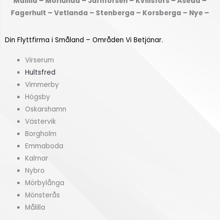
Målilla – Mörlunda – Järnforsen – Kvillsfors – Åseda –
f
(
Fagerhult – Vetlanda – Stenberga – Korsberga – Nye –
r
k
å
v
Din Flyttfirma i Småland – Områden Vi Betjänar.
n
m
?
)
Virserum
*
*
Hultsfred
Vimmerby
Högsby
Oskarshamn
Västervik
Borgholm
Emmaboda
Kalmar
Nybro
Mörbylånga
Mönsterås
Målilla