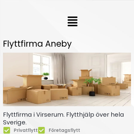
Hoppa
till
Meny
innehåll
Flyttfirma Aneby
Flyttfirma i Virserum. Flytthjälp över hela
Sverige.
Privatflytt
Företagsflytt