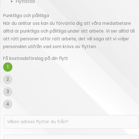
Flyttstäd
Punktliga och pålitliga
När du anlitar oss kan du förvänta dig att våra medarbetare
alltid är punktliga och pålitliga under sitt arbete. Vi ser alltid till
att rätt personer utför rätt arbete, det vill säga att vi väljer
personalen utifrån vad som krävs av flytten.
Få kostnadsförslag på din flytt
1
2
3
4
V
i
l
T