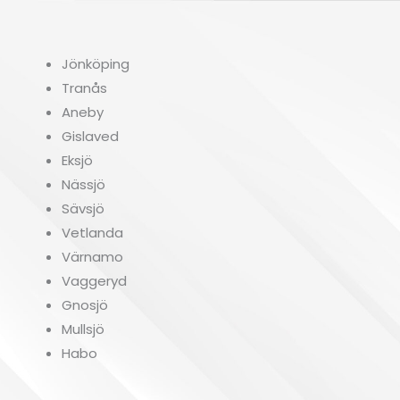
l
e
k
Jönköping
(
Tranås
k
Aneby
v
Gislaved
m
Eksjö
)
Nässjö
*
Sävsjö
Vetlanda
Värnamo
Vaggeryd
Gnosjö
Mullsjö
Habo