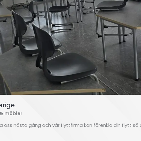
erige.
 & möbler
ta oss nästa gång och vår flyttfirma kan förenkla din flytt så