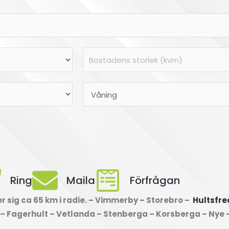
B
o
s
V
t
å
a
n
d
i
e
n
n
g
s
*
s
Ring
Maila
Förfrågan
t
 sig ca 65 km i radie. – Vimmerby – Storebro –
Hultsfr
o
 – Fagerhult – Vetlanda – Stenberga – Korsberga – Nye 
r