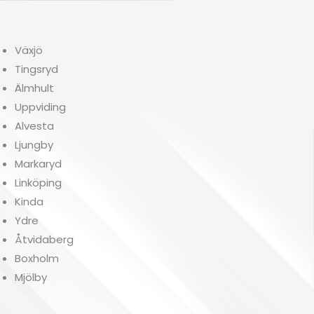
Växjö
Tingsryd
Älmhult
Uppviding
Alvesta
Ljungby
Markaryd
Linköping
Kinda
Ydre
Åtvidaberg
Boxholm
Mjölby