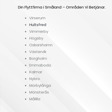
t
Din Flyttfirma i Småland – Områden Vi Betjänar.
a
Virserum
r
Hultsfred
d
Vimmerby
u
Högsby
f
Oskarshamn
r
Västervik
å
Borgholm
n
Emmaboda
?
Kalmar
*
Nybro
Mörbylånga
Mönsterås
Målilla