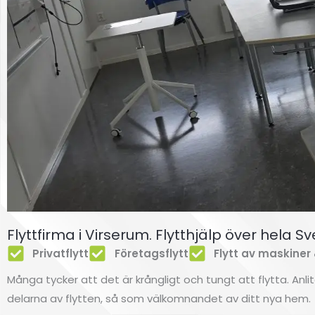
Flyttfirma i Virserum. Flytthjälp över hela Sv
Privatflytt
Företagsflytt
Flytt av maskiner
Många tycker att det är krångligt och tungt att flytta. Anli
delarna av flytten, så som välkomnandet av ditt nya hem.