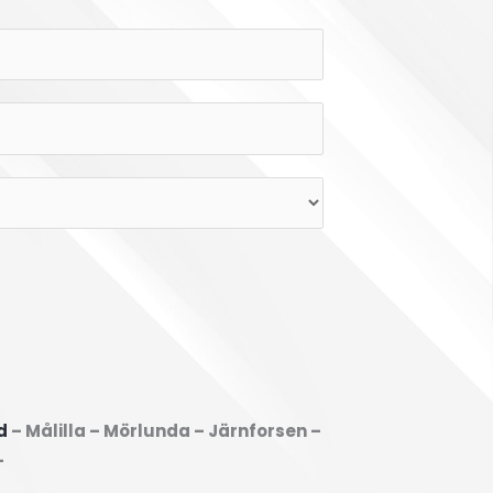
ed
– Målilla – Mörlunda – Järnforsen –
–