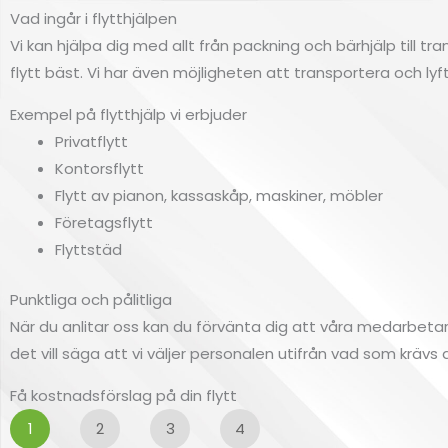
Vad ingår i flytthjälpen
Vi kan hjälpa dig med allt från packning och bärhjälp till 
flytt bäst. Vi har även möjligheten att transportera och l
Exempel på flytthjälp vi erbjuder
Privatflytt
Kontorsflytt
Flytt av pianon, kassaskåp, maskiner, möbler
Företagsflytt
Flyttstäd
Punktliga och pålitliga
När du anlitar oss kan du förvänta dig att våra medarbetare al
det vill säga att vi väljer personalen utifrån vad som krävs a
Få kostnadsförslag på din flytt
1
2
3
4